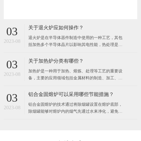
关于退火炉应如何操作？
03
退火炉是在半导体器件制造中使用的一种工艺，其包
2023-08
括加热多个半导体晶片以影响其电性能，热处理是针
对不同的效果而设计的。可以加热晶片以激活掺杂
剂，将薄膜转换成薄膜或将薄膜转换成晶片衬底界
关于加热炉分类有哪些？
03
面，使致密沉积的薄膜，改变生长的薄膜的状态，修
加热炉是一种用于加热、熔炼、处理等工艺的重要设
复注入的损伤，移动掺杂剂或将掺杂剂从一个薄膜转
2023-08
备，主要的应用领域包括金属材料的制造、加工、热
移到另一个薄膜或从薄膜进入晶
处理等各个方面。​按照加热工艺的不同，加热炉可以
分为以下几种：1. 精细加热炉精细加热炉是一种可以
铝合金固熔炉可以采用哪些节能措施？
03
对工件表面进行超精细调节或动态调节的加热设备。
铝合金固熔炉的技术通过将除烟罐设置在熔炉底部，
主要应用于汽车零部件、模具件、机器零件、航空航
2023-08
除烟罐能够对熔炉内的烟气先通过水来净化，避免有
天零部件等领域。2
污染排放，且在温度高时，水会产生物理变化，变成
气体。​同时为锅炉提供热量，再将烟气通入净化罐，
进一步对烟气中的其他有害成分进行处理，将净化后
的排放到外界不会对人体及大气层造成不必要的伤