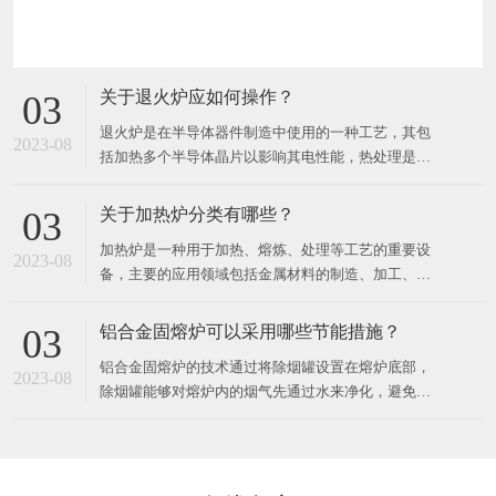
关于退火炉应如何操作？
03
退火炉是在半导体器件制造中使用的一种工艺，其包
2023-08
括加热多个半导体晶片以影响其电性能，热处理是针
对不同的效果而设计的。可以加热晶片以激活掺杂
剂，将薄膜转换成薄膜或将薄膜转换成晶片衬底界
关于加热炉分类有哪些？
03
面，使致密沉积的薄膜，改变生长的薄膜的状态，修
加热炉是一种用于加热、熔炼、处理等工艺的重要设
复注入的损伤，移动掺杂剂或将掺杂剂从一个薄膜转
2023-08
备，主要的应用领域包括金属材料的制造、加工、热
移到另一个薄膜或从薄膜进入晶
处理等各个方面。​按照加热工艺的不同，加热炉可以
分为以下几种：1. 精细加热炉精细加热炉是一种可以
铝合金固熔炉可以采用哪些节能措施？
03
对工件表面进行超精细调节或动态调节的加热设备。
铝合金固熔炉的技术通过将除烟罐设置在熔炉底部，
主要应用于汽车零部件、模具件、机器零件、航空航
2023-08
除烟罐能够对熔炉内的烟气先通过水来净化，避免有
天零部件等领域。2
污染排放，且在温度高时，水会产生物理变化，变成
气体。​同时为锅炉提供热量，再将烟气通入净化罐，
进一步对烟气中的其他有害成分进行处理，将净化后
的排放到外界不会对人体及大气层造成不必要的伤