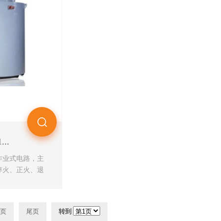
..
作业式电路，主
淬火、正火、退
页
尾页
转到