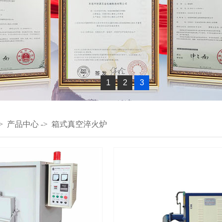
1
2
3
->
产品中心
->
箱式真空淬火炉