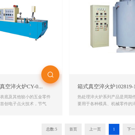
空淬火炉CY-0...
箱式真空淬火炉102819-1.
、表底及其他较小的五金零件
热处理淬火炉系列产品是周期
内首创电子点火技术，节气
要用于各种模具、机械零件的
..
火及参碳等热处理。与...
总数:5
首页
上一页
1
下一