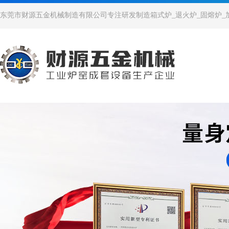
东莞市财源五金机械制造有限公司专注研发制造箱式炉_退火炉_固熔炉_