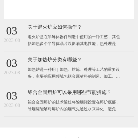
关于退火炉应如何操作？
03
退火炉是在半导体器件制造中使用的一种工艺，其包
2023-08
括加热多个半导体晶片以影响其电性能，热处理是针
对不同的效果而设计的。可以加热晶片以激活掺杂
剂，将薄膜转换成薄膜或将薄膜转换成晶片衬底界
关于加热炉分类有哪些？
03
面，使致密沉积的薄膜，改变生长的薄膜的状态，修
加热炉是一种用于加热、熔炼、处理等工艺的重要设
复注入的损伤，移动掺杂剂或将掺杂剂从一个薄膜转
2023-08
备，主要的应用领域包括金属材料的制造、加工、热
移到另一个薄膜或从薄膜进入晶
处理等各个方面。​按照加热工艺的不同，加热炉可以
分为以下几种：1. 精细加热炉精细加热炉是一种可以
铝合金固熔炉可以采用哪些节能措施？
03
对工件表面进行超精细调节或动态调节的加热设备。
铝合金固熔炉的技术通过将除烟罐设置在熔炉底部，
主要应用于汽车零部件、模具件、机器零件、航空航
2023-08
除烟罐能够对熔炉内的烟气先通过水来净化，避免有
天零部件等领域。2
污染排放，且在温度高时，水会产生物理变化，变成
气体。​同时为锅炉提供热量，再将烟气通入净化罐，
进一步对烟气中的其他有害成分进行处理，将净化后
的排放到外界不会对人体及大气层造成不必要的伤