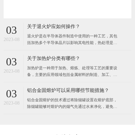
关于退火炉应如何操作？
03
退火炉是在半导体器件制造中使用的一种工艺，其包
2023-08
括加热多个半导体晶片以影响其电性能，热处理是针
对不同的效果而设计的。可以加热晶片以激活掺杂
剂，将薄膜转换成薄膜或将薄膜转换成晶片衬底界
关于加热炉分类有哪些？
03
面，使致密沉积的薄膜，改变生长的薄膜的状态，修
加热炉是一种用于加热、熔炼、处理等工艺的重要设
复注入的损伤，移动掺杂剂或将掺杂剂从一个薄膜转
2023-08
备，主要的应用领域包括金属材料的制造、加工、热
移到另一个薄膜或从薄膜进入晶
处理等各个方面。​按照加热工艺的不同，加热炉可以
分为以下几种：1. 精细加热炉精细加热炉是一种可以
铝合金固熔炉可以采用哪些节能措施？
03
对工件表面进行超精细调节或动态调节的加热设备。
铝合金固熔炉的技术通过将除烟罐设置在熔炉底部，
主要应用于汽车零部件、模具件、机器零件、航空航
2023-08
除烟罐能够对熔炉内的烟气先通过水来净化，避免有
天零部件等领域。2
污染排放，且在温度高时，水会产生物理变化，变成
气体。​同时为锅炉提供热量，再将烟气通入净化罐，
进一步对烟气中的其他有害成分进行处理，将净化后
的排放到外界不会对人体及大气层造成不必要的伤