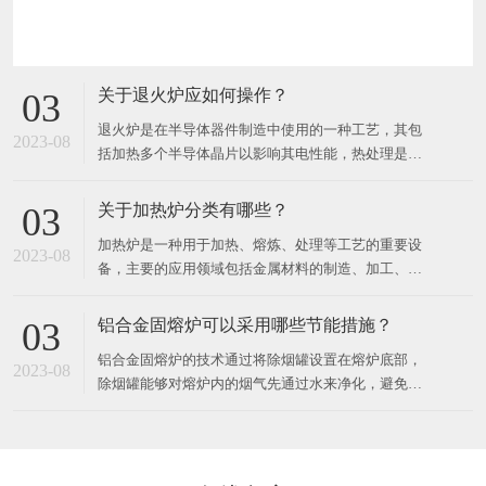
关于退火炉应如何操作？
03
退火炉是在半导体器件制造中使用的一种工艺，其包
2023-08
括加热多个半导体晶片以影响其电性能，热处理是针
对不同的效果而设计的。可以加热晶片以激活掺杂
剂，将薄膜转换成薄膜或将薄膜转换成晶片衬底界
关于加热炉分类有哪些？
03
面，使致密沉积的薄膜，改变生长的薄膜的状态，修
加热炉是一种用于加热、熔炼、处理等工艺的重要设
复注入的损伤，移动掺杂剂或将掺杂剂从一个薄膜转
2023-08
备，主要的应用领域包括金属材料的制造、加工、热
移到另一个薄膜或从薄膜进入晶
处理等各个方面。​按照加热工艺的不同，加热炉可以
分为以下几种：1. 精细加热炉精细加热炉是一种可以
铝合金固熔炉可以采用哪些节能措施？
03
对工件表面进行超精细调节或动态调节的加热设备。
铝合金固熔炉的技术通过将除烟罐设置在熔炉底部，
主要应用于汽车零部件、模具件、机器零件、航空航
2023-08
除烟罐能够对熔炉内的烟气先通过水来净化，避免有
天零部件等领域。2
污染排放，且在温度高时，水会产生物理变化，变成
气体。​同时为锅炉提供热量，再将烟气通入净化罐，
进一步对烟气中的其他有害成分进行处理，将净化后
的排放到外界不会对人体及大气层造成不必要的伤