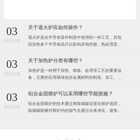
关于退火炉应如何操作？
03
退火炉是在半导体器件制造中使用的一种工艺，其包
2023-08
括加热多个半导体晶片以影响其电性能，热处理是针
对不同的效果而设计的。可以加热晶片以激活掺杂
剂，将薄膜转换成薄膜或将薄膜转换成晶片衬底界
关于加热炉分类有哪些？
03
面，使致密沉积的薄膜，改变生长的薄膜的状态，修
加热炉是一种用于加热、熔炼、处理等工艺的重要设
复注入的损伤，移动掺杂剂或将掺杂剂从一个薄膜转
2023-08
备，主要的应用领域包括金属材料的制造、加工、热
移到另一个薄膜或从薄膜进入晶
处理等各个方面。​按照加热工艺的不同，加热炉可以
分为以下几种：1. 精细加热炉精细加热炉是一种可以
铝合金固熔炉可以采用哪些节能措施？
03
对工件表面进行超精细调节或动态调节的加热设备。
铝合金固熔炉的技术通过将除烟罐设置在熔炉底部，
主要应用于汽车零部件、模具件、机器零件、航空航
2023-08
除烟罐能够对熔炉内的烟气先通过水来净化，避免有
天零部件等领域。2
污染排放，且在温度高时，水会产生物理变化，变成
气体。​同时为锅炉提供热量，再将烟气通入净化罐，
进一步对烟气中的其他有害成分进行处理，将净化后
的排放到外界不会对人体及大气层造成不必要的伤