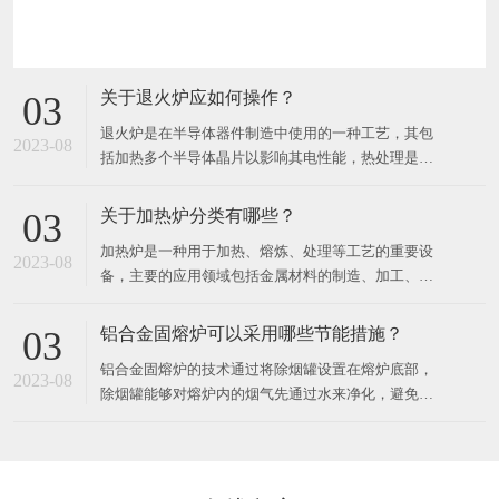
关于退火炉应如何操作？
03
退火炉是在半导体器件制造中使用的一种工艺，其包
2023-08
括加热多个半导体晶片以影响其电性能，热处理是针
对不同的效果而设计的。可以加热晶片以激活掺杂
剂，将薄膜转换成薄膜或将薄膜转换成晶片衬底界
关于加热炉分类有哪些？
03
面，使致密沉积的薄膜，改变生长的薄膜的状态，修
加热炉是一种用于加热、熔炼、处理等工艺的重要设
复注入的损伤，移动掺杂剂或将掺杂剂从一个薄膜转
2023-08
备，主要的应用领域包括金属材料的制造、加工、热
移到另一个薄膜或从薄膜进入晶
处理等各个方面。​按照加热工艺的不同，加热炉可以
分为以下几种：1. 精细加热炉精细加热炉是一种可以
铝合金固熔炉可以采用哪些节能措施？
03
对工件表面进行超精细调节或动态调节的加热设备。
铝合金固熔炉的技术通过将除烟罐设置在熔炉底部，
主要应用于汽车零部件、模具件、机器零件、航空航
2023-08
除烟罐能够对熔炉内的烟气先通过水来净化，避免有
天零部件等领域。2
污染排放，且在温度高时，水会产生物理变化，变成
气体。​同时为锅炉提供热量，再将烟气通入净化罐，
进一步对烟气中的其他有害成分进行处理，将净化后
的排放到外界不会对人体及大气层造成不必要的伤