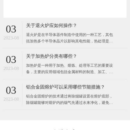
关于退火炉应如何操作？
03
退火炉是在半导体器件制造中使用的一种工艺，其包
2023-08
括加热多个半导体晶片以影响其电性能，热处理是针
对不同的效果而设计的。可以加热晶片以激活掺杂
剂，将薄膜转换成薄膜或将薄膜转换成晶片衬底界
关于加热炉分类有哪些？
03
面，使致密沉积的薄膜，改变生长的薄膜的状态，修
加热炉是一种用于加热、熔炼、处理等工艺的重要设
复注入的损伤，移动掺杂剂或将掺杂剂从一个薄膜转
2023-08
备，主要的应用领域包括金属材料的制造、加工、热
移到另一个薄膜或从薄膜进入晶
处理等各个方面。​按照加热工艺的不同，加热炉可以
分为以下几种：1. 精细加热炉精细加热炉是一种可以
铝合金固熔炉可以采用哪些节能措施？
03
对工件表面进行超精细调节或动态调节的加热设备。
铝合金固熔炉的技术通过将除烟罐设置在熔炉底部，
主要应用于汽车零部件、模具件、机器零件、航空航
2023-08
除烟罐能够对熔炉内的烟气先通过水来净化，避免有
天零部件等领域。2
污染排放，且在温度高时，水会产生物理变化，变成
气体。​同时为锅炉提供热量，再将烟气通入净化罐，
进一步对烟气中的其他有害成分进行处理，将净化后
的排放到外界不会对人体及大气层造成不必要的伤