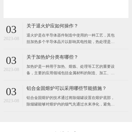
关于退火炉应如何操作？
03
退火炉是在半导体器件制造中使用的一种工艺，其包
2023-08
括加热多个半导体晶片以影响其电性能，热处理是针
对不同的效果而设计的。可以加热晶片以激活掺杂
剂，将薄膜转换成薄膜或将薄膜转换成晶片衬底界
关于加热炉分类有哪些？
03
面，使致密沉积的薄膜，改变生长的薄膜的状态，修
加热炉是一种用于加热、熔炼、处理等工艺的重要设
复注入的损伤，移动掺杂剂或将掺杂剂从一个薄膜转
2023-08
备，主要的应用领域包括金属材料的制造、加工、热
移到另一个薄膜或从薄膜进入晶
处理等各个方面。​按照加热工艺的不同，加热炉可以
分为以下几种：1. 精细加热炉精细加热炉是一种可以
铝合金固熔炉可以采用哪些节能措施？
03
对工件表面进行超精细调节或动态调节的加热设备。
铝合金固熔炉的技术通过将除烟罐设置在熔炉底部，
主要应用于汽车零部件、模具件、机器零件、航空航
2023-08
除烟罐能够对熔炉内的烟气先通过水来净化，避免有
天零部件等领域。2
污染排放，且在温度高时，水会产生物理变化，变成
气体。​同时为锅炉提供热量，再将烟气通入净化罐，
进一步对烟气中的其他有害成分进行处理，将净化后
的排放到外界不会对人体及大气层造成不必要的伤