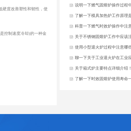
平？
说明一下燃气固熔炉操作过程
低硬度改善塑性和韧性，使
意哪些安全事项？
了解一下模具加热炉工作原理
么？
科普一下燃气时效炉操作中注
是控制速度冷却)的一种金
些安全事项？
关于不锈钢固熔炉工作中应该
哪些事项？
使用小型退火炉过程中注意哪
项？
聊一下关于工业退火炉在工业
哪些领域？
关于箱式炉主要特点详细介绍
了解一下时效固熔炉使用寿命
是多少？